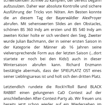
schwindenden Schnee zu kämpfen, der bereits begann
aufzusulzen. Daher war absolute Kontrolle und sichere
Ausführung der Tricks von Nöten. Am Besten konnte
die an diesem Tag der Bayerwäldler AlexProyer
abrufen. Mit sehenswerten Slides an den Obstacles,
schönen BS 360 Indy am ersten und BS 540 Indy am
zweiten Kicker holte er sich verdient den Sieg. Zweiter
wurde Julian Bachmann, der in seiner ersten Saison in
der Kategorie der Männer ab 16 Jahren seine
vielversprechende Form aus der letzten Saison (…dort
startete er noch bei den Kids!) auch in dieser
Wintersaison abrufen kann. Richard Enzmann
bestätigte abermals, dass der SPIELPLATZ OST eines
seiner Lieblingsareas ist und holt sich den dritten Platz.
Letztendlich rundete die Rock’n’Roll Band BLACK
RABBIT einen gelungenen CaD Contest auf der
anschließenden After-Contest-Party ab. Wir freuen uns
bereits jetzt schon wieder auf ein Wiedersehen im