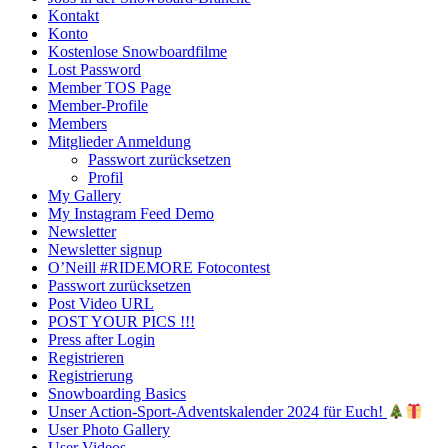
Kontakt
Konto
Kostenlose Snowboardfilme
Lost Password
Member TOS Page
Member-Profile
Members
Mitglieder Anmeldung
Passwort zurücksetzen
Profil
My Gallery
My Instagram Feed Demo
Newsletter
Newsletter signup
O’Neill #RIDEMORE Fotocontest
Passwort zurücksetzen
Post Video URL
POST YOUR PICS !!!
Press after Login
Registrieren
Registrierung
Snowboarding Basics
Unser Action-Sport-Adventskalender 2024 für Euch!
User Photo Gallery
User Videos