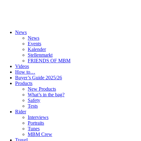
News
News
Events
Kalender
Stellenmarkt
FRIENDS OF MBM
Videos
How to…
Buyer’s Guide 2025/26
Products
New Products
What’s in the bag?
Safety
Tests
Rider
Interviews
Portraits
Tunes
MBM Crew
Travel