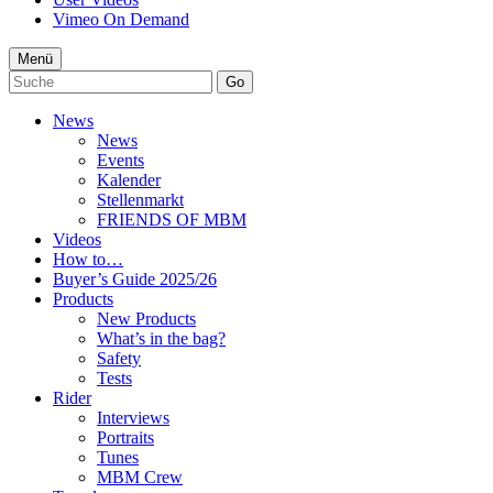
Vimeo On Demand
Menü
Go
News
News
Events
Kalender
Stellenmarkt
FRIENDS OF MBM
Videos
How to…
Buyer’s Guide 2025/26
Products
New Products
What’s in the bag?
Safety
Tests
Rider
Interviews
Portraits
Tunes
MBM Crew