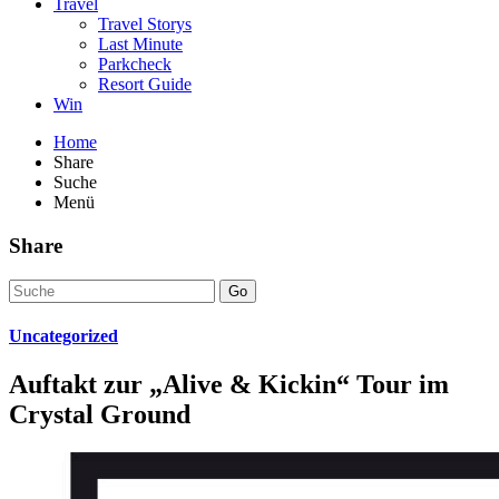
Travel
Travel Storys
Last Minute
Parkcheck
Resort Guide
Win
Home
Share
Suche
Menü
Share
Go
Uncategorized
Auftakt zur „Alive & Kickin“ Tour im
Crystal Ground