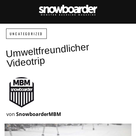
UNCATEGORIZED
U
m
weltfreundlicher
Videotrip
von
SnowboarderMBM