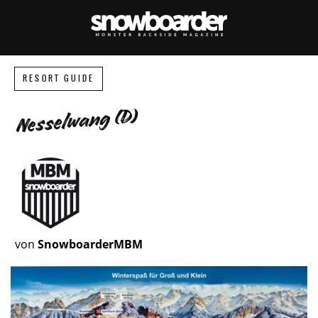
RESORT GUIDE
Nesselwang (D)
von
SnowboarderMBM