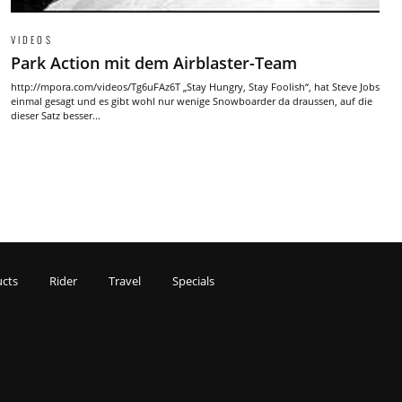
VIDEOS
Park Action mit dem Airblaster-Team
http://mpora.com/videos/Tg6uFAz6T „Stay Hungry, Stay Foolish“, hat Steve Jobs
einmal gesagt und es gibt wohl nur wenige Snowboarder da draussen, auf die
dieser Satz besser...
cts
Rider
Travel
Specials