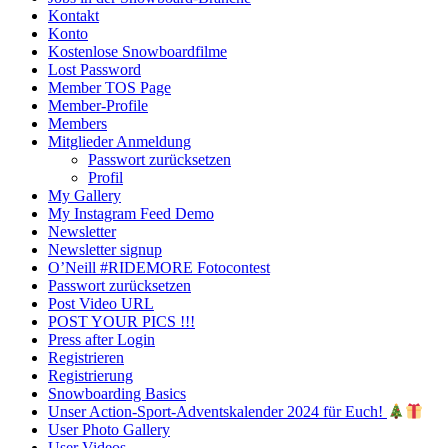
Kontakt
Konto
Kostenlose Snowboardfilme
Lost Password
Member TOS Page
Member-Profile
Members
Mitglieder Anmeldung
Passwort zurücksetzen
Profil
My Gallery
My Instagram Feed Demo
Newsletter
Newsletter signup
O’Neill #RIDEMORE Fotocontest
Passwort zurücksetzen
Post Video URL
POST YOUR PICS !!!
Press after Login
Registrieren
Registrierung
Snowboarding Basics
Unser Action-Sport-Adventskalender 2024 für Euch!
User Photo Gallery
User Videos