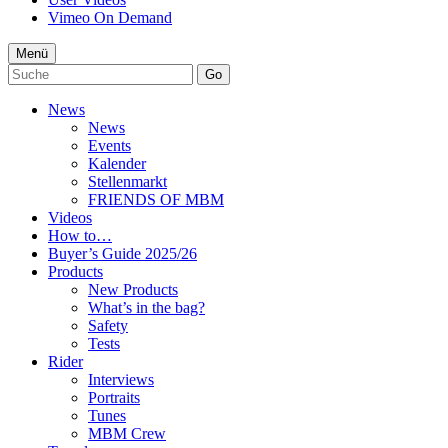
Vimeo On Demand
Menü
Go
News
News
Events
Kalender
Stellenmarkt
FRIENDS OF MBM
Videos
How to…
Buyer’s Guide 2025/26
Products
New Products
What’s in the bag?
Safety
Tests
Rider
Interviews
Portraits
Tunes
MBM Crew