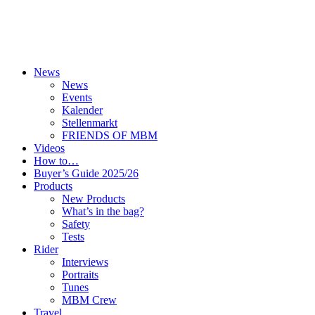
News
News
Events
Kalender
Stellenmarkt
FRIENDS OF MBM
Videos
How to…
Buyer’s Guide 2025/26
Products
New Products
What’s in the bag?
Safety
Tests
Rider
Interviews
Portraits
Tunes
MBM Crew
Travel