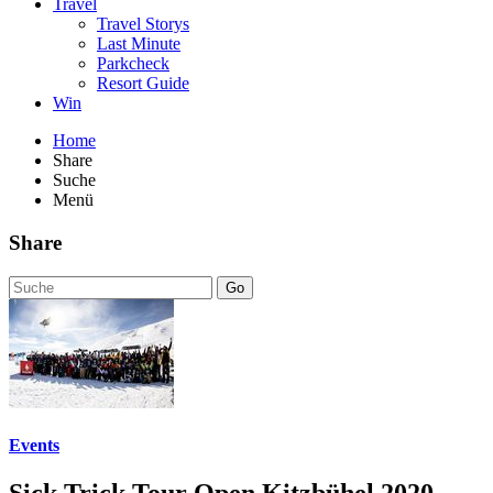
Travel
Travel Storys
Last Minute
Parkcheck
Resort Guide
Win
Home
Share
Suche
Menü
Share
Go
Events