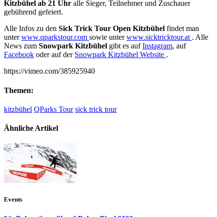
Kitzbühel ab 21 Uhr
alle Sieger, Teilnehmer und Zuschauer
gebührend gefeiert.
Alle Infos zu den
Sick Trick Tour Open Kitzbühel
findet man
unter
www.qparkstour.com
sowie unter
www.sicktricktour.at
. Alle
News zum
Snowpark Kitzbühel
gibt es auf
Instagram
, auf
Facebook
oder auf der
Snowpark Kitzbühel Website
.
https://vimeo.com/385925940
Themen:
kitzbühel
QParks Tour
sick trick tour
Ähnliche Artikel
Events