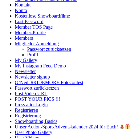
Kontakt
Konto
Kostenlose Snowboardfilme
Lost Password
Member TOS Page
Member-Profile
Members
Mitglieder Anmeldung
Passwort zurücksetzen
Profil
My Gallery
My Instagram Feed Demo
Newsletter
Newsletter signup
O’Neill #RIDEMORE Fotocontest
Passwort zurücksetzen
Post Video URL
POST YOUR PICS !!!
Press after Login
Registrieren
Registrierung
Snowboarding Basics
Unser Action-Sport-Adventskalender 2024 für Euch!
User Photo Gallery
User Videos