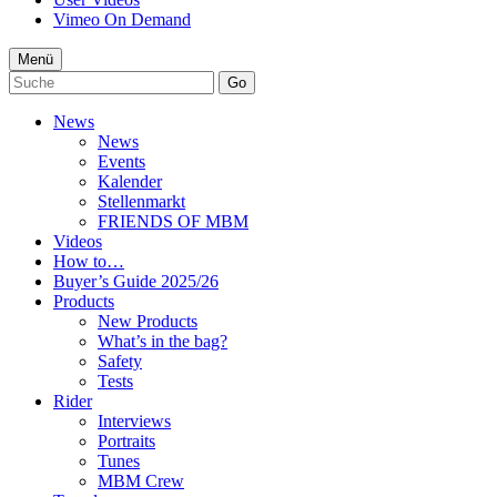
Vimeo On Demand
Menü
Go
News
News
Events
Kalender
Stellenmarkt
FRIENDS OF MBM
Videos
How to…
Buyer’s Guide 2025/26
Products
New Products
What’s in the bag?
Safety
Tests
Rider
Interviews
Portraits
Tunes
MBM Crew