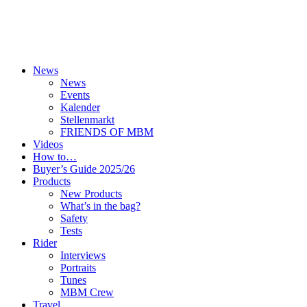
News
News
Events
Kalender
Stellenmarkt
FRIENDS OF MBM
Videos
How to…
Buyer’s Guide 2025/26
Products
New Products
What’s in the bag?
Safety
Tests
Rider
Interviews
Portraits
Tunes
MBM Crew
Travel