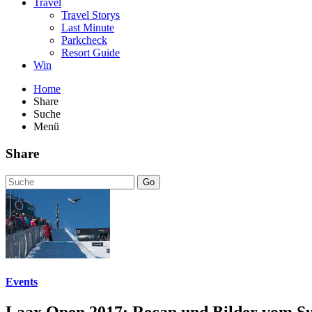
Travel
Travel Storys
Last Minute
Parkcheck
Resort Guide
Win
Home
Share
Suche
Menü
Share
Go
Events