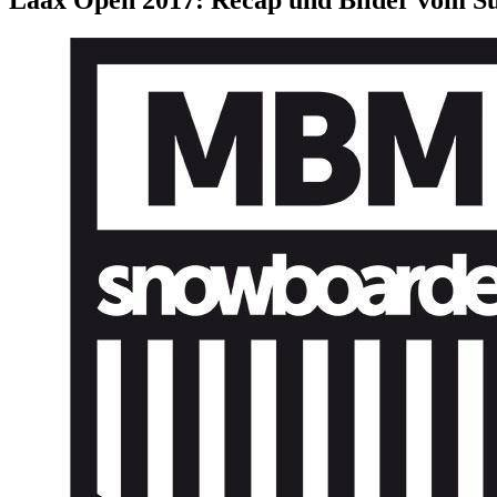
Laax Open 2017: Recap und Bilder vom Su