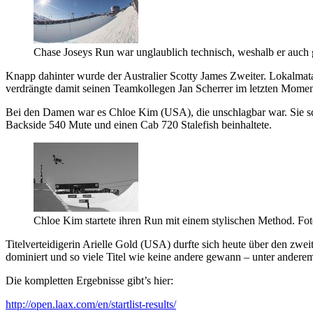
Chase Joseys Run war unglaublich technisch, weshalb er auch
Knapp dahinter wurde der Australier Scotty James Zweiter. Lokalmata
verdrängte damit seinen Teamkollegen Jan Scherrer im letzten Moment
Bei den Damen war es Chloe Kim (USA), die unschlagbar war. Sie scha
Backside 540 Mute und einen Cab 720 Stalefish beinhaltete.
Chloe Kim startete ihren Run mit einem stylischen Method. Fo
Titelverteidigerin Arielle Gold (USA) durfte sich heute über den zwei
dominiert und so viele Titel wie keine andere gewann – unter ande
Die kompletten Ergebnisse gibt’s hier:
http://open.laax.com/en/startlist-results/