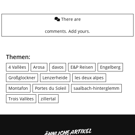
There are
comments.
Add yours.
Themen:
4 Vallèes
Arosa
davos
E&P Reisen
Engelberg
Großglockner
Lenzerheide
les deux alpes
Montafon
Portes du Soleil
saalbach-hinterglemm
Trois Vallèes
zillertal
ÄHNLICHE ARTIKEL