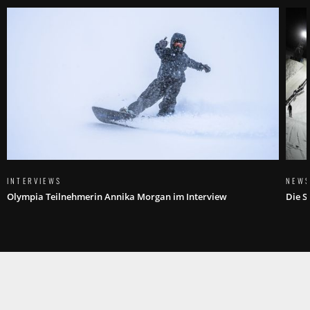
INTERVIEWS
NEW
Olympia Teilnehmerin Annika Morgan im Interview
Die S