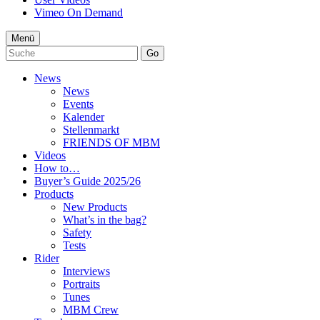
Vimeo On Demand
Menü
Go
News
News
Events
Kalender
Stellenmarkt
FRIENDS OF MBM
Videos
How to…
Buyer’s Guide 2025/26
Products
New Products
What’s in the bag?
Safety
Tests
Rider
Interviews
Portraits
Tunes
MBM Crew