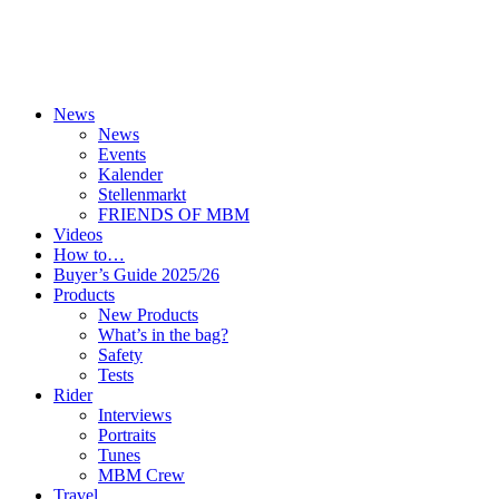
News
News
Events
Kalender
Stellenmarkt
FRIENDS OF MBM
Videos
How to…
Buyer’s Guide 2025/26
Products
New Products
What’s in the bag?
Safety
Tests
Rider
Interviews
Portraits
Tunes
MBM Crew
Travel