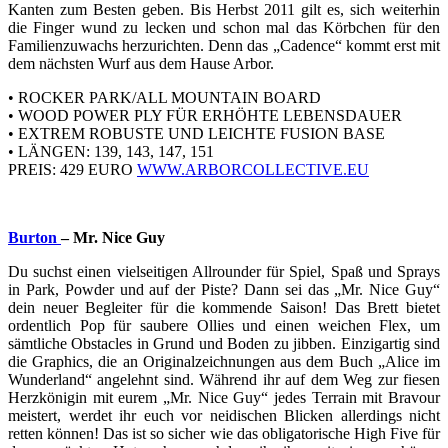
Kanten zum Besten geben. Bis Herbst 2011 gilt es, sich weiterhin
die Finger wund zu lecken und schon mal das Körbchen für den
Familienzuwachs herzurichten. Denn das „Cadence“ kommt erst mit
dem nächsten Wurf aus dem Hause Arbor.
• ROCKER PARK/ALL MOUNTAIN BOARD
• WOOD POWER PLY FÜR ERHÖHTE LEBENSDAUER
• EXTREM ROBUSTE UND LEICHTE FUSION BASE
• LÄNGEN: 139, 143, 147, 151
PREIS: 429 EURO
WWW.ARBORCOLLECTIVE.EU
Burton
– Mr. Nice Guy
Du suchst einen vielseitigen Allrounder für Spiel, Spaß und Sprays
in Park, Powder und auf der Piste? Dann sei das „Mr. Nice Guy“
dein neuer Begleiter für die kommende Saison! Das Brett bietet
ordentlich Pop für saubere Ollies und einen weichen Flex, um
sämtliche Obstacles in Grund und Boden zu jibben. Einzigartig sind
die Graphics, die an Originalzeichnungen aus dem Buch „Alice im
Wunderland“ angelehnt sind. Während ihr auf dem Weg zur fiesen
Herzkönigin mit eurem „Mr. Nice Guy“ jedes Terrain mit Bravour
meistert, werdet ihr euch vor neidischen Blicken allerdings nicht
retten können! Das ist so sicher wie das obligatorische High Five für