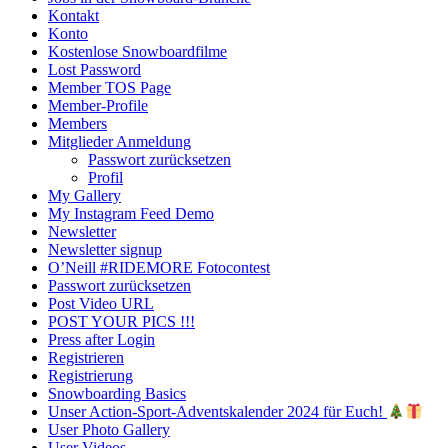
Kontakt
Konto
Kostenlose Snowboardfilme
Lost Password
Member TOS Page
Member-Profile
Members
Mitglieder Anmeldung
Passwort zurücksetzen
Profil
My Gallery
My Instagram Feed Demo
Newsletter
Newsletter signup
O’Neill #RIDEMORE Fotocontest
Passwort zurücksetzen
Post Video URL
POST YOUR PICS !!!
Press after Login
Registrieren
Registrierung
Snowboarding Basics
Unser Action-Sport-Adventskalender 2024 für Euch!
User Photo Gallery
User Videos