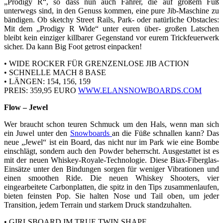
„Prodigy R“, so dass nun auch Fahrer, die auf großem Fuß
unterwegs sind, in den Genuss kommen, eine pure Jib-Maschine zu
bändigen. Ob sketchy Street Rails, Park- oder natürliche Obstacles:
Mit dem „Prodigy R Wide“ unter euren über- großen Latschen
bleibt kein einziger killbarer Gegenstand vor eurem Trickfeuerwerk
sicher. Da kann Big Foot getrost einpacken!
• WIDE ROCKER FÜR GRENZENLOSE JIB ACTION
• SCHNELLE MACH 8 BASE
• LÄNGEN: 154, 156, 159
PREIS: 359,95 EURO
WWW.ELANSNOWBOARDS.COM
Flow – Jewel
Wer braucht schon teuren Schmuck um den Hals, wenn man sich
ein Juwel unter den
Snowboards
an die Füße schnallen kann? Das
neue „Jewel“ ist ein Board, das nicht nur im Park wie eine Bombe
einschlägt, sondern auch den Powder beherrscht. Ausgestattet ist es
mit der neuen Whiskey-Royale-Technologie. Diese Biax-Fiberglas-
Einsätze unter den Bindungen sorgen für weniger Vibrationen und
einen smoothen Ride. Die neuen Whiskey Shooters, vier
eingearbeitete Carbonplatten, die spitz in den Tips zusammenlaufen,
bieten feinsten Pop. Sie halten Nose und Tail oben, um jeder
Transition, jedem Terrain und starkem Druck standzuhalten.
• GIRLSBOARD IM TRUE TWIN SHAPE