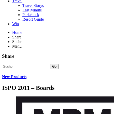
Travel
Travel Storys
Last Minute
Parkcheck
Resort Guide
Win
Home
Share
Suche
Menü
Share
Go
New Products
ISPO 2011 – Boards