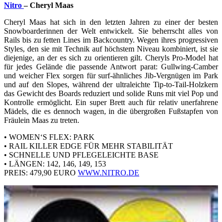
Nitro
– Cheryl Maas
Cheryl Maas hat sich in den letzten Jahren zu einer der besten
Snowboarderinnen der Welt entwickelt. Sie beherrscht alles von
Rails bis zu fetten Lines im Backcountry. Wegen ihres progressiven
Styles, den sie mit Technik auf höchstem Niveau kombiniert, ist sie
diejenige, an der es sich zu orientieren gilt. Cheryls Pro-Model hat
für jedes Gelände die passende Antwort parat: Gullwing-Camber
und weicher Flex sorgen für surf-ähnliches Jib-Vergnügen im Park
und auf den Slopes, während der ultraleichte Tip-to-Tail-Holzkern
das Gewicht des Boards reduziert und solide Runs mit viel Pop und
Kontrolle ermöglicht. Ein super Brett auch für relativ unerfahrene
Mädels, die es dennoch wagen, in die übergroßen Fußstapfen von
Fräulein Maas zu treten.
• WOMEN‘S FLEX: PARK
• RAIL KILLER EDGE FÜR MEHR STABILITÄT
• SCHNELLE UND PFLEGELEICHTE BASE
• LÄNGEN: 142, 146, 149, 153
PREIS: 479,90 EURO
WWW.NITRO.DE