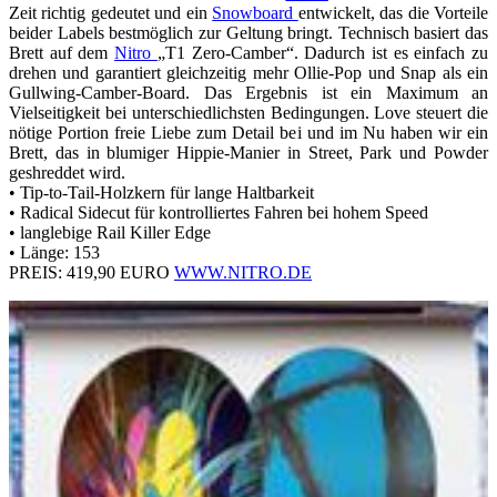
Zeit richtig gedeutet und ein
Snowboard
entwickelt, das die Vorteile
beider Labels bestmöglich zur Geltung bringt. Technisch basiert das
Brett auf dem
Nitro
„T1 Zero-Camber“. Dadurch ist es einfach zu
drehen und garantiert gleichzeitig mehr Ollie-Pop und Snap als ein
Gullwing-Camber-Board. Das Ergebnis ist ein Maximum an
Vielseitigkeit bei unterschiedlichsten Bedingungen. Love steuert die
nötige Portion freie Liebe zum Detail bei und im Nu haben wir ein
Brett, das in blumiger Hippie-Manier in Street, Park und Powder
geshreddet wird.
• Tip-to-Tail-Holzkern für lange Haltbarkeit
• Radical Sidecut für kontrolliertes Fahren bei hohem Speed
• langlebige Rail Killer Edge
• Länge: 153
PREIS: 419,90 EURO
WWW.NITRO.DE