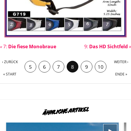
«
7:
Die fiese Monobraue
9:
Das HD Sichtfeld
»
‹ ZURÜCK
WEITER ›
5
6
7
8
9
10
« START
ENDE »
11
12
ÄHNLICHE ARTIKEL