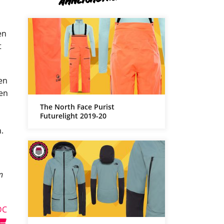
en
t
en
en
The North Face Purist
Futurelight 2019-20
.
n
DC