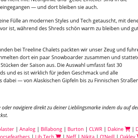
eingegangen — und dort bleiben sie auch.
eine Fülle an modernen Styles und Tech getauscht, mit den
 zuvor ist, während des Shreds schön warm zu bleiben und gu
nden bei Treeline Chalets packten wir unser Zeug und fuhr
mmelten dort ein paar Snowboarder zusammen und stattet
 Stücken der Saison aus. Die Auswahl umfasst fast 30
s und es ist wirklich für jeden Geschmack und alle
 dabei — von Alaskischen Gipfeln bis zu Finnischen Straßen
te oder navigiere direkt zu deiner Lieblingsmarke indem du auf de
ckst.
blaster
|
Analog
|
Billabong
|
Burton
|
CLWR
|
Dakine
|
orsefeathers
|
Lib Tech
|
Neff
|
Nikita
|
O’Neill
|
Oakley