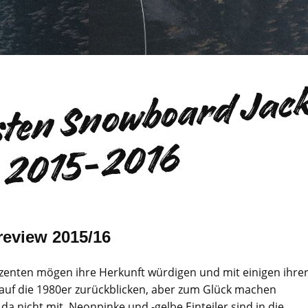
D
b
s
6
review 2015/16
zenten mögen ihre Herkunft würdigen und mit einigen ihre
auf die 1980er zurückblicken, aber zum Glück machen
a nicht mit. Neonpinke und -gelbe Einteiler sind in die