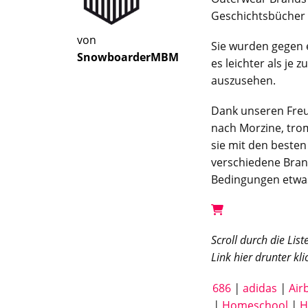
Geschichtsbücher 
von
Sie wurden gegen 
SnowboarderMBM
es leichter als je
auszusehen.
Dank unseren Freu
nach Morzine, tro
sie mit den besten
verschiedene Brand
Bedingungen etwas
Scroll durch die Lis
Link hier drunter kli
686
|
adidas
|
Air
|
Homeschool
|
H