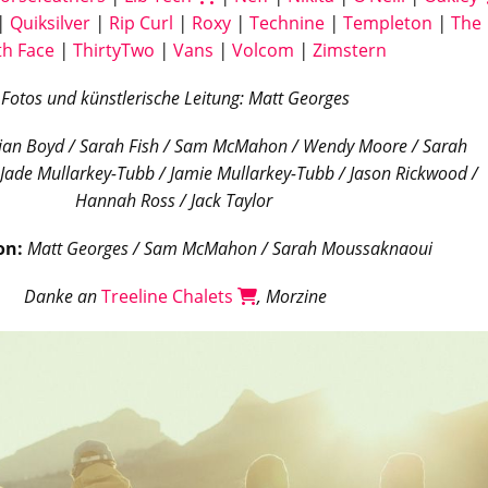
|
Quiksilver
|
Rip Curl
|
Roxy
|
Technine
|
Templeton
|
The
th Face
|
ThirtyTwo
|
Vans
|
Volcom
|
Zimstern
Fotos und künstlerische Leitung: Matt Georges
ian Boyd / Sarah Fish / Sam McMahon / Wendy Moore / Sarah
Jade Mullarkey-Tubb / Jamie Mullarkey-Tubb / Jason Rickwood /
Hannah Ross / Jack Taylor
on:
Matt Georges /
Sam McMahon
/ Sarah Moussaknaoui
Danke an
Treeline Chalets
, Morzine