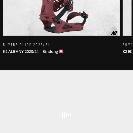
BUYERS GUIDE 2023/24
BUYE
K2 ALBANY 2023/24 – Bindung
K2 ED