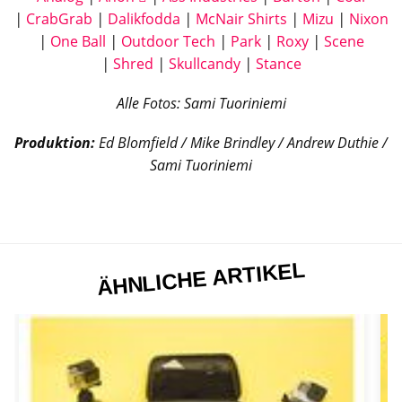
|
CrabGrab
|
Dalikfodda
|
McNair Shirts
|
Mizu
|
Nixon
|
One Ball
|
Outdoor Tech
|
Park
|
Roxy
|
Scene
|
Shred
|
Skullcandy
|
Stance
Alle Fotos: Sami Tuoriniemi
Produktion:
Ed Blomfield / Mike Brindley / Andrew Duthie /
Sami T
uoriniemi
ÄHNLICHE ARTIKEL