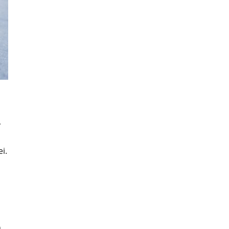
r
i.
h