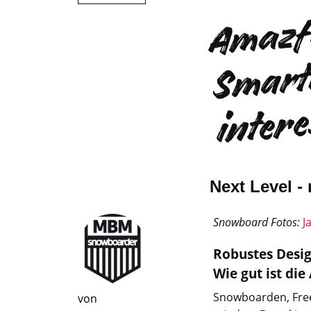
Next Level 
Snowboard
Fotos:
J
Robustes Desig
Wie gut ist di
Snowboarden, Freer
von