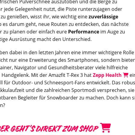
frischen Pulverschnee auszutoben und die Berge zu
 jede Gelegenheit nutzt, die Piste runterzujagen oder
u genießen, wisst ihr, wie wichtig eine
zuverlässige
Ob es darum geht, neue Routen zu entdecken, das nächste
r zu planen oder einfach eure
Performance
im Auge zu
htige Ausrüstung macht den Unterschied.
en dabei in den letzten Jahren eine immer wichtigere Rolle
 nicht nur eine Erweiterung des Smartphones, sondern biete
rainer, Navigator und Gesundheitsberater viele hilfreiche
 Handgelenk. Mit der Amazfit T-Rex 3 hat
Zepp Health
ei
ll für Outdoor- und Schneesport-Fans entwickelt. Das robu
Akkulaufzeit und die zahlreichen Sportmodi versprechen, sie
htbaren Begleiter für Snowboarder zu machen. Doch kann s
en?
IER GEHT’S DIREKT ZUM SHOP