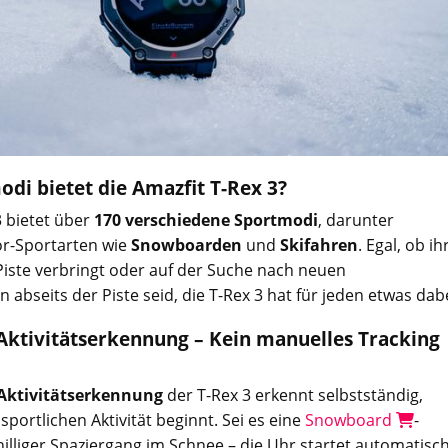
di bietet die Amazfit T-Rex 3?
3 bietet über
170 verschiedene Sportmodi
, darunter
or-Sportarten wie
Snowboarden
und
Skifahren
. Egal, ob ih
Piste verbringt oder auf der Suche nach neuen
abseits der Piste seid, die T-Rex 3 hat für jeden etwas dabe
ktivitätserkennung – Kein manuelles Tracking
Aktivitätserkennung
der T-Rex 3 erkennt selbstständig,
sportlichen Aktivität beginnt. Sei es eine
Snowboard
-
hilliger Spaziergang im Schnee – die Uhr startet automatisc