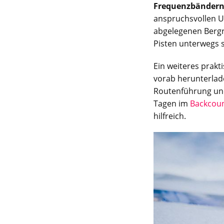
Frequenzbänder
anspruchsvollen U
abgelegenen Bergr
Pisten unterwegs s
Ein weiteres prakt
vorab herunterlade
Routenführung und
Tagen im
Backcou
hilfreich.