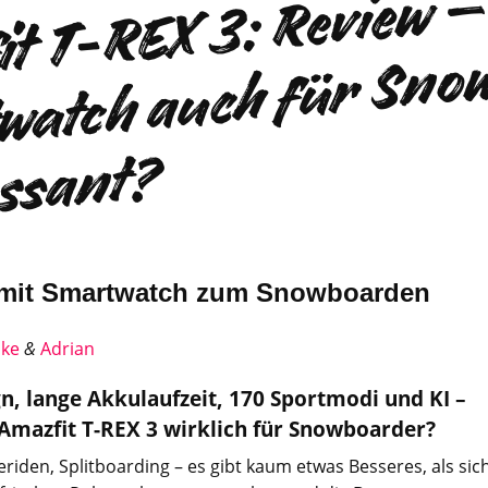
zfi
3
R
vi
– 
s
di
r
a
u
h 
n
r
n
?
- mit Smartwatch zum Snowboarden
ake
&
Adrian
n, lange Akkulaufzeit, 170 Sportmodi und KI –
e Amazfit T-REX 3 wirklich für Snowboarder?
iden, Splitboarding – es gibt kaum etwas Besseres, als sic