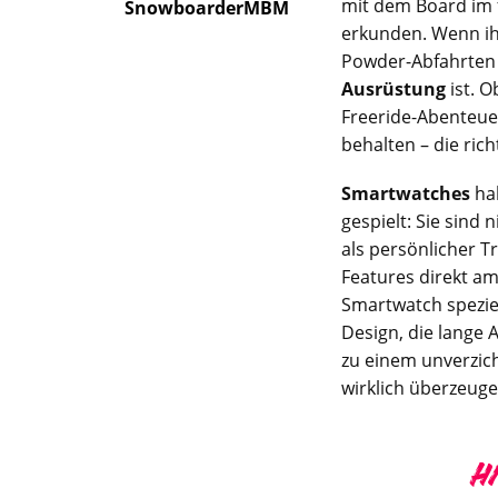
mit dem Board im 
SnowboarderMBM
erkunden. Wenn ihr
Powder-Abfahrten z
Ausrüstung
ist. 
Freeride-Abenteue
behalten – die ric
Smartwatches
hab
gespielt: Sie sind
als persönlicher T
Features direkt am
Smartwatch spezie
Design, die lange 
zu einem unverzic
wirklich überzeug
H