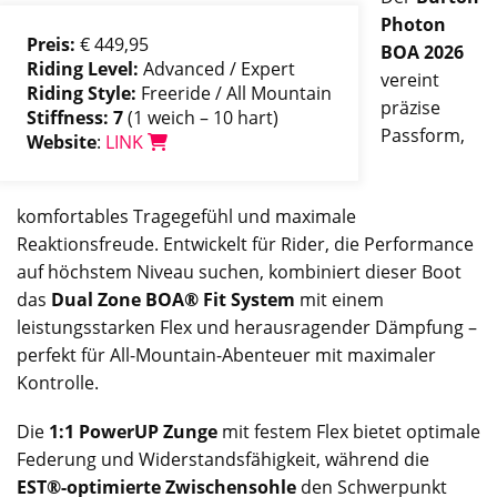
Photon
Preis:
€ 449,95
BOA 2026
Riding Level:
Advanced / Expert
vereint
Riding Style:
Freeride / All Mountain
präzise
Stiffness: 7
(1 weich – 10 hart)
Passform,
Website
:
LINK
komfortables Tragegefühl und maximale
Reaktionsfreude. Entwickelt für Rider, die Performance
auf höchstem Niveau suchen, kombiniert dieser Boot
das
Dual Zone BOA® Fit System
mit einem
leistungsstarken Flex und herausragender Dämpfung –
perfekt für All-Mountain-Abenteuer mit maximaler
Kontrolle.
Die
1:1 PowerUP Zunge
mit festem Flex bietet optimale
Federung und Widerstandsfähigkeit, während die
EST®-optimierte Zwischensohle
den Schwerpunkt