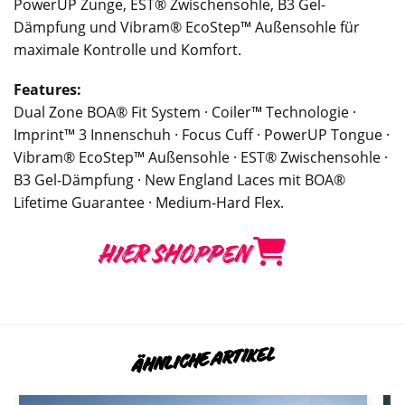
PowerUP Zunge, EST® Zwischensohle, B3 Gel-
Dämpfung und Vibram® EcoStep™ Außensohle für
maximale Kontrolle und Komfort.
Features:
Dual Zone BOA® Fit System · Coiler™ Technologie ·
Imprint™ 3 Innenschuh · Focus Cuff · PowerUP Tongue ·
Vibram® EcoStep™ Außensohle · EST® Zwischensohle ·
B3 Gel-Dämpfung · New England Laces mit BOA®
Lifetime Guarantee · Medium-Hard Flex.
HIER SHOPPEN
ÄHNLICHE ARTIKEL