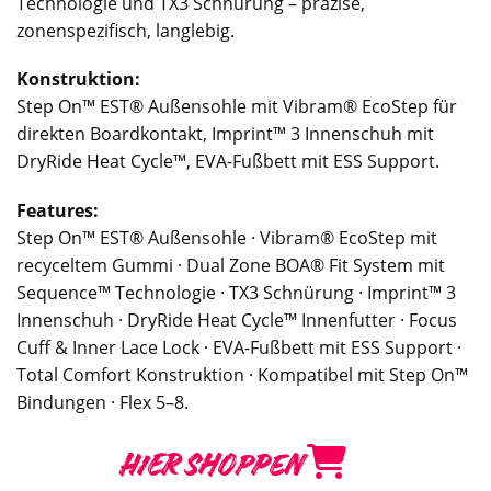
Technologie und TX3 Schnürung – präzise,
zonenspezifisch, langlebig.
Konstruktion:
Step On™ EST® Außensohle mit Vibram® EcoStep für
direkten Boardkontakt, Imprint™ 3 Innenschuh mit
DryRide Heat Cycle™, EVA-Fußbett mit ESS Support.
Features:
Step On™ EST® Außensohle · Vibram® EcoStep mit
recyceltem Gummi · Dual Zone BOA® Fit System mit
Sequence™ Technologie · TX3 Schnürung · Imprint™ 3
Innenschuh · DryRide Heat Cycle™ Innenfutter · Focus
Cuff & Inner Lace Lock · EVA-Fußbett mit ESS Support ·
Total Comfort Konstruktion · Kompatibel mit Step On™
Bindungen · Flex 5–8.
HIER SHOPPEN