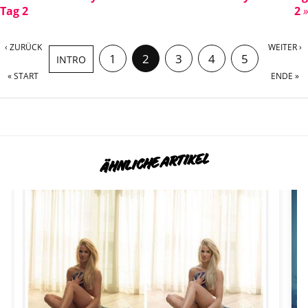
Tag 2
2
»
‹ ZURÜCK
WEITER ›
1
2
3
4
5
INTRO
« START
ENDE »
6
7
ÄHNLICHE ARTIKEL