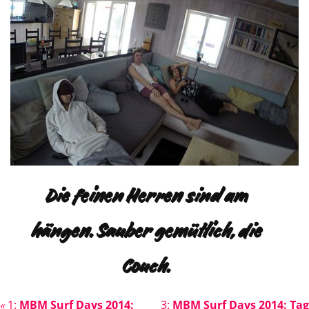
Die feinen Herren sind am
hängen. Sauber gemütlich, die
Couch.
«
1:
MBM Surf Days 2014:
3:
MBM Surf Days 2014: Tag