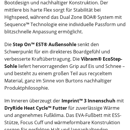
Bootdesign und nachhaltiger Konstruktion. Der
mittlere bis harte Flex sorgt für Stabilität bei
Highspeed, während das Dual Zone BOA® System mit
Sequence™ Technologie eine individuelle Passform und
blitzschnelle Anpassung ermöglicht.
Die
Step On™ EST® Außensohle
senkt den
Schwerpunkt für ein direkteres Boardgefühl und
verbesserte Kraftübertragung. Die
Vibram® EcoStep-
Sohle
liefert hervorragenden Grip auf Eis und Schnee –
und besteht zu einem großen Teil aus recyceltem
Material, ganz im Sinne von Burtons nachhaltiger
Produktphilosophie.
Im Inneren überzeugt der
Imprint™ 3 Innenschuh
mit
DryRide Heat Cycle™ Futter
für zuverlässige Wärme
und angenehmes Fußklima. Das EVA-Fußbett mit ESS-
Stütze, Focus Cuff und wärmeformbare Konstruktion
sorgen für perfekten Halt und langanhaltenden