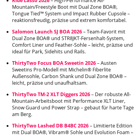
Ride Lasso 2026
– High-Performance All-
Mountain/Freestyle Boot mit Dual Zone BOA®,
Tongue Tied™ System und Impact Rubber Cupsole –
reaktionsfreudig, präzise und extrem komfortabel.
Salomon Launch SJ BOA 2026
– Team-Favorit mit
Dual Zone BOA® und STR8JKT-Fersenhalt-System,
Comfort Liner und Feather-Sohle – leicht, präzise und
ideal für Park, Sidehits und Rails.
ThirtyTwo Focus BOA Sweetin 2026
– Austen
Sweetins Pro-Modell mit Michelin® Fiberlite
Außensohle, Carbon Shank und Dual Zone BOA® –
leicht, präzise und unaufhaltsam.
ThirtyTwo TM-2 XLT Diggers 2026
– Der robuste All-
Mountain-Arbeitsboot mit Performance XLT Liner,
Snow Guard und Power Strap – gebaut für harte Tage
am Berg.
ThirtyTwo Lashed DB B4BC 2026
– Limitierte Edition
mit Dual BOA®, Vibram® Sohle und Evolution Foam –