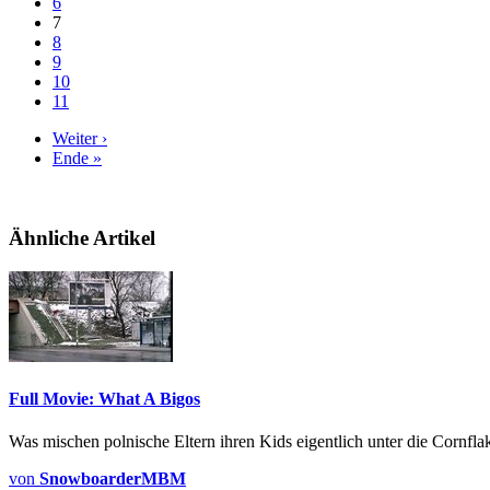
6
7
8
9
10
11
Weiter ›
Ende »
Ähnliche Artikel
Full Movie: What A Bigos
Was mischen polnische Eltern ihren Kids eigentlich unter die Cornfla
von
SnowboarderMBM