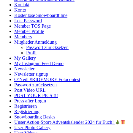
Kontakt
Konto
Kostenlose Snowboardfilme
Lost Password
Member TOS Page
Member-Profile
Members
Mitglieder Anmeldung
Passwort zurücksetzen
Profil
My Gallery
My Instagram Feed Demo
Newsletter
Newsletter signup
O’Neill #RIDEMORE Fotocontest
Passwort zurücksetzen
Post Video URL
POST YOUR PICS !!!
Press after Login
Registrieren
Registrierung
Snowboarding Basics
Unser Action-Sport-Adventskalender 2024 für Euch!
User Photo Gallery
User Videos