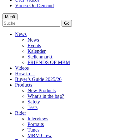
Vimeo On Demand
Menü
Go
News
News
Events
Kalender
Stellenmarkt
FRIENDS OF MBM
Videos
How to…
Buyer’s Guide 2025/26
Products
New Products
What’s in the bag?
Safety
Tests
Rider
Interviews
Portraits
Tunes
MBM Crew