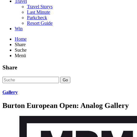
Travel
Travel Storys
Last Minute
Parkcheck
Resort Guide
Win
Home
Share
Suche
Menü
Share
Go
Gallery
Burton European Open: Analog Gallery