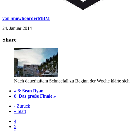
von
SnowboarderMBM
24. Januar 2014
Share
Nach dauerhaftem Schneefall zu Beginn der Woche klärte sich 
«
6:
Sean Ryan
8:
Das große Finale
»
‹ Zurück
« Start
4
5