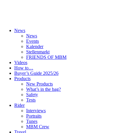
News
News
Events
Kalender
Stellenmarkt
FRIENDS OF MBM
Videos
How to…
Buyer’s Guide 2025/26
Products
New Products
What’s in the bag?
Safety
Tests
Rider
Interviews
Portraits
Tunes
MBM Crew
Travel