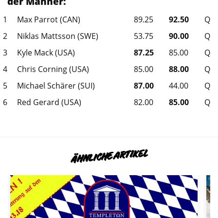
der Männer:
1
Max Parrot (CAN)
89.25
92.50
Q
2
Niklas Mattsson (SWE)
53.75
90.00
Q
3
Kyle Mack (USA)
87.25
85.00
Q
4
Chris Corning (USA)
85.00
88.00
Q
5
Michael Schärer (SUI)
87.00
44.00
Q
6
Red Gerard (USA)
82.00
85.00
Q
ÄHNLICHE ARTIKEL