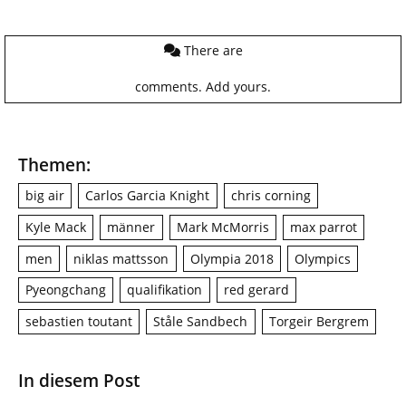
There are
comments.
Add yours.
Themen:
big air
Carlos Garcia Knight
chris corning
Kyle Mack
männer
Mark McMorris
max parrot
men
niklas mattsson
Olympia 2018
Olympics
Pyeongchang
qualifikation
red gerard
sebastien toutant
Ståle Sandbech
Torgeir Bergrem
In diesem Post