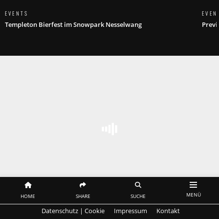
EVENTS
EVEN
Templeton Bierfest im Snowpark Nesselwang
Previ
MENÜ
HOME
SHARE
SUCHE
Datenschutz | Cookie
Impressum
Kontakt