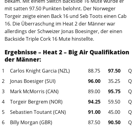
bekam. Mit einem Switch Backside 16 Mute wurde er
mit satten 97.50 Punkten belohnt. Der Norweger
Torgeir zeigte einen Back 16 und Seb Toots einen Cab
16. Die Überraschung im Heat 2 der Männer war
allerdings der Schweizer Jonas Boesinger, der einen
Backside Triple Cork 16 Mute hinstellte.
Ergebnisse – Heat 2 – Big Air Qualifikation
der Männer:
1
Carlos Knight Garcia (NZL)
88.75
97.50
Q
2
Jonas Boesiger (SUI)
96.00
35.25
Q
3
Mark McMorris (CAN)
89.00
95.75
Q
4
Torgeir Bergrem (NOR)
94.25
59.50
Q
5
Sebastien Toutant (CAN)
91.00
45.00
Q
6
Billy Morgan (GBR)
87.50
90.50
Q