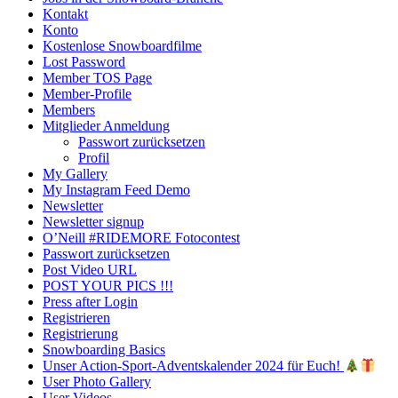
Kontakt
Konto
Kostenlose Snowboardfilme
Lost Password
Member TOS Page
Member-Profile
Members
Mitglieder Anmeldung
Passwort zurücksetzen
Profil
My Gallery
My Instagram Feed Demo
Newsletter
Newsletter signup
O’Neill #RIDEMORE Fotocontest
Passwort zurücksetzen
Post Video URL
POST YOUR PICS !!!
Press after Login
Registrieren
Registrierung
Snowboarding Basics
Unser Action-Sport-Adventskalender 2024 für Euch!
User Photo Gallery
User Videos