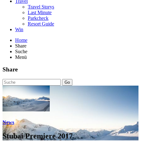
Travel
Travel Storys
Last Minute
Parkcheck
Resort Guide
Win
Home
Share
Suche
Menü
Share
Go
News
Stubai Premiere 2017