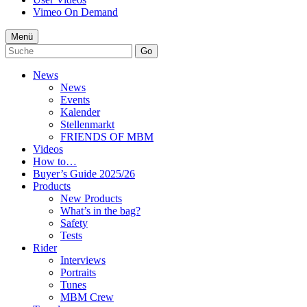
Vimeo On Demand
Menü
Go
News
News
Events
Kalender
Stellenmarkt
FRIENDS OF MBM
Videos
How to…
Buyer’s Guide 2025/26
Products
New Products
What’s in the bag?
Safety
Tests
Rider
Interviews
Portraits
Tunes
MBM Crew