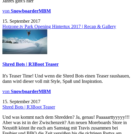
Jahres gibt's hier
von
SnowboarderMBM
15. September 2017
Hotzone.tv Park Opening Hintertux 2017 | Recap & Gallery
Shred Bots | R3Boot Teaser
It's Teaser Time! Und wenn die Shred Bots einen Teaser raushauen,
dann wird dieser voll mit Style, Spaß und Inspiration.
von
SnowboarderMBM
15. September 2017
Shred Bots | R3Boot Teaser
Und was kommt nach dem Shredden? Ja, genau! Paaaaarttyyyyy!!!
Aber was ist in der Zwischenzeit? Am neuen Moreboards Store in
Neustift könnt ihr euch am Samstag mit Travis zusammen bei
Freibier und BBQ die Zeit versüßen bis die richtigen Partys am