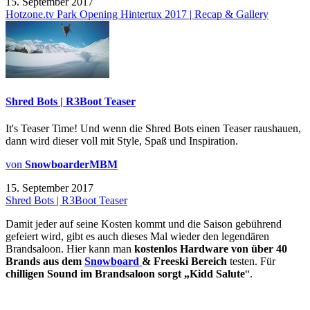
15. September 2017
Hotzone.tv Park Opening Hintertux 2017 | Recap & Gallery
Shred Bots | R3Boot Teaser
It's Teaser Time! Und wenn die Shred Bots einen Teaser raushauen,
dann wird dieser voll mit Style, Spaß und Inspiration.
von
SnowboarderMBM
15. September 2017
Shred Bots | R3Boot Teaser
Damit jeder auf seine Kosten kommt und die Saison gebührend
gefeiert wird, gibt es auch dieses Mal wieder den legendären
Brandsaloon. Hier kann man
kostenlos Hardware von über 40
Brands aus dem
Snowboard
& Freeski Bereich
testen. Für
chilligen Sound im Brandsaloon sorgt „Kidd Salute
“.