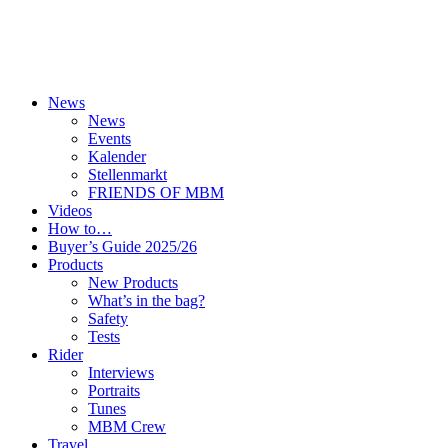
News
News
Events
Kalender
Stellenmarkt
FRIENDS OF MBM
Videos
How to…
Buyer’s Guide 2025/26
Products
New Products
What’s in the bag?
Safety
Tests
Rider
Interviews
Portraits
Tunes
MBM Crew
Travel