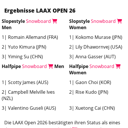
Ergebnisse LAAX OPEN 26
Slopestyle
Snowboard
Slopstyle
Snowboard
Men
Women
1| Romain Allemand (FRA)
1| Kokomo Murase (JPN)
2| Yuto Kimura (JPN)
2| Lily Dhawornvej (USA)
3| Yiming Su (CHN)
3| Anna Gasser (AUT)
Halfpipe
Snowboard
Men
Halfpipe
Snowboard
Women
1| Scotty James (AUS)
1| Gaon Choi (KOR)
2| Campbell Melville Ives
2| Rise Kudo (JPN)
(NZL)
3| Valentino Guseli (AUS)
3| Xuetong Cai (CHN)
Die LAAX Open 2026 bestätigten ihren Status als eines