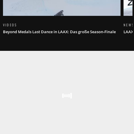
VIDEOS
NEW
Beyond Medals Last Dance in LAAX: Das große Season-Finale
LAAX 