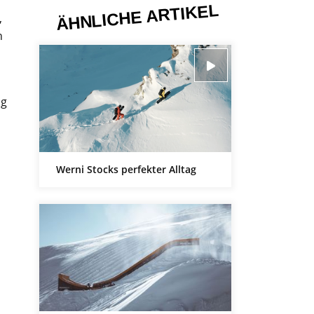
ÄHNLICHE ARTIKEL
,
h
ag
Werni Stocks perfekter Alltag