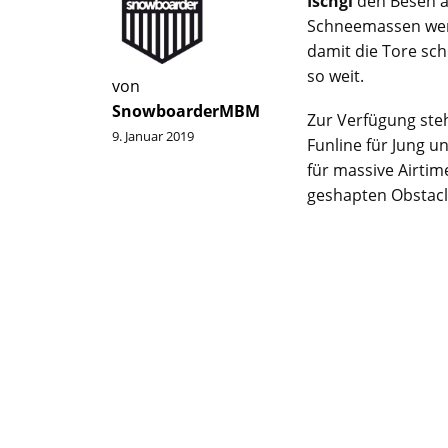
Ischgl
den Besen a
Schneemassen werd
damit die Tore sch
so weit.
von
SnowboarderMBM
Zur Verfügung steh
9. Januar 2019
Funline für Jung un
für massive Airtime
geshapten Obstacle