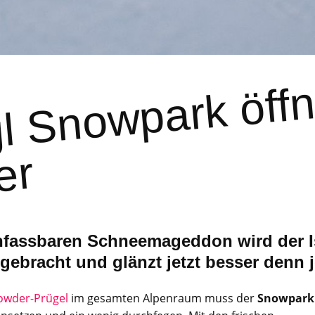
g
a
öf
e
w
r
fassbaren Schneemageddon wird der I
ebracht und glänzt jetzt besser denn j
owder-Prügel
im gesamten Alpenraum muss der
Snowpark