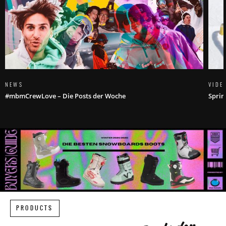
NEWS
VIDE
#mbmCrewLove – Die Posts der Woche
Sprin
PRODUCTS