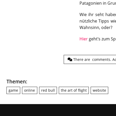
Patagonien in Gru
Wie ihr seht habe
nützliche Tipps wi
Wahnsinn, oder?
Hier
geht’s zum Spi
There are
comments.
A
Themen:
game
online
red bull
the art of flight
website