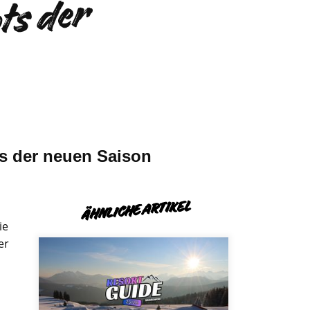
i
e
e
t
e
n
S
n
o
w
b
o
a
r
d
-
B
o
t
s
d
e
r
S
i
s
o
n
2
/
2
ts der neuen Saison
ÄHNLICHE ARTIKEL
ie
er