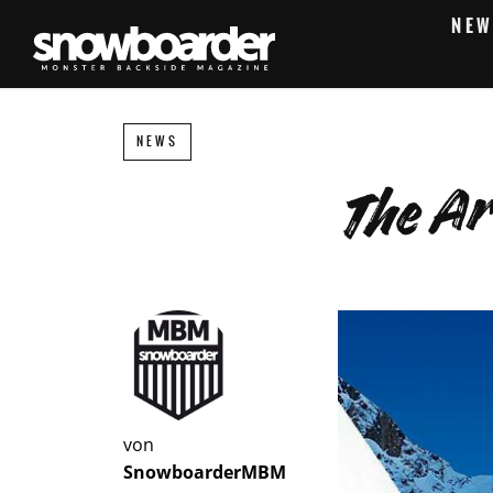
NEW
The Ar
NEWS
von
SnowboarderMBM