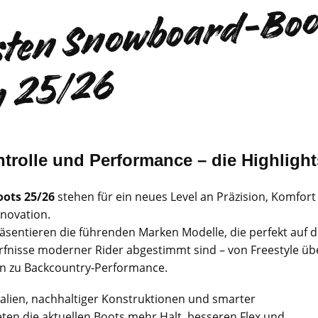
D
b
s
o
a
5
6
trolle und Performance – die Highligh
ots 25/26
stehen für ein neues Level an Präzision, Komfort
nnovation.
räsentieren die führenden Marken Modelle, die perfekt auf d
rfnisse moderner Rider abgestimmt sind – von Freestyle üb
hin zu Backcountry-Performance.
alien, nachhaltiger Konstruktionen und smarter
ten die aktuellen Boots mehr Halt, besseren Flex und