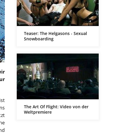
Teaser: The Helgasons - Sexual
Snowboarding
ir
ur
ist
The Art Of Flight: Video von der
ns
Weltpremiere
tzt
ne
und