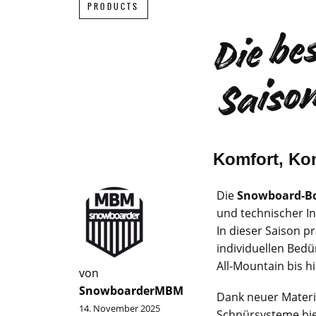
PRODUCTS
Komfort, Kon
Die
Snowboard-Bo
und technischer I
In dieser Saison p
individuellen Bedü
All-Mountain bis 
von
SnowboarderMBM
Dank neuer Materi
14. November 2025
Schnürsysteme bie