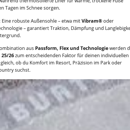
 während thermoisolierte Liner für warme, trockene Füße
en Tagen im Schnee sorgen.
:
Eine robuste Außensohle – etwa mit
Vibram®
oder
chnologie – garantiert Traktion, Dämpfung und Langlebigke
tergrund.
 Kombination aus
Passform, Flex und Technologie
werden d
 25/26
zum entscheidenden Faktor für deinen individuellen
z gleich, ob du Komfort im Resort, Präzision im Park oder
country suchst.