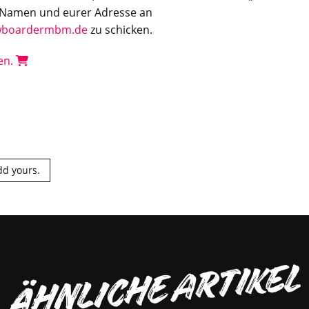
 Namen und eurer Adresse an
wboardermbm.de
zu schicken.
len.
dd yours.
ÄHNLICHE ARTIKEL