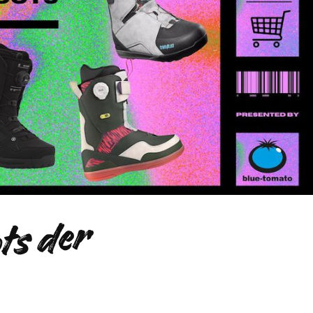
i
e
e
t
e
n
S
n
o
w
b
o
a
r
d
-
B
o
t
s
d
e
r
S
i
s
o
n
2
/
2