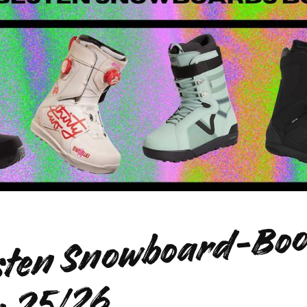
D
b
s
o
a
5