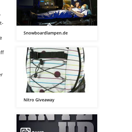
r
t-
Snowboardlampen.de
e
ff
er
Nitro Giveaway