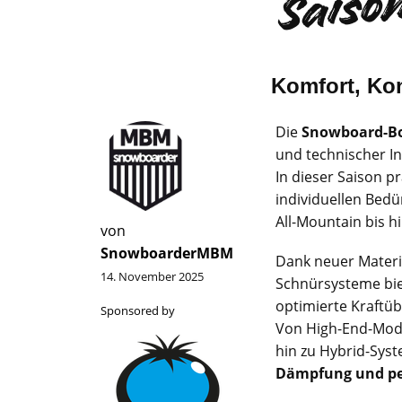
Komfort, Kon
Die
Snowboard-Bo
und technischer I
In dieser Saison p
individuellen Bedü
All-Mountain bis 
von
SnowboarderMBM
Dank neuer Materi
14. November 2025
Schnürsysteme bie
optimierte Kraftüb
Sponsored by
Von High-End-Mod
hin zu Hybrid-Sys
Dämpfung und per