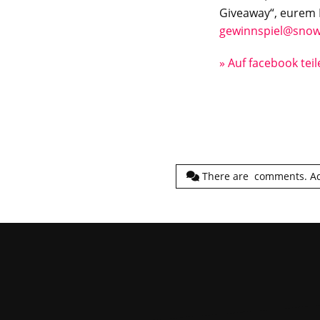
Giveaway“, eurem
gewinnspiel@sno
» Auf facebook tei
There are
comments.
A