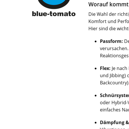
Worauf kommt 
Die Wahl der richt
Komfort und Perf
Hier sind die wicht
Passform:
De
verursachen.
Reaktionsges
Flex:
Je nach 
und Jibbing) 
Backcountry)
Schnürsyste
oder Hybrid-V
einfaches Nac
Dämpfung & 