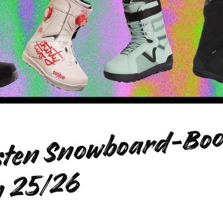
D
b
s
o
a
5
6