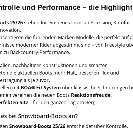
trolle und Performance – die Highligh
ots 25/26
stehen für ein neues Level an Präzision, Komfort
nnovation.
räsentieren die führenden Marken Modelle, die perfekt auf d
rfnisse moderner Rider abgestimmt sind – von Freestyle üb
hin zu Backcountry-Performance.
alien, nachhaltiger Konstruktionen und smarter
ten die aktuellen Boots mehr Halt, besseren Flex und
ertragung als je zuvor.
ellen mit
BOA® Fit System
über klassische Schnürungen b
temen vereinen die neuen Boots
Reaktionsfreude,
fekten Sitz
– für den ganzen Tag am Berg.
es bei Snowboard-Boots an?
igen
Snowboard-Boots 25/26
entscheidet über Kontrolle,