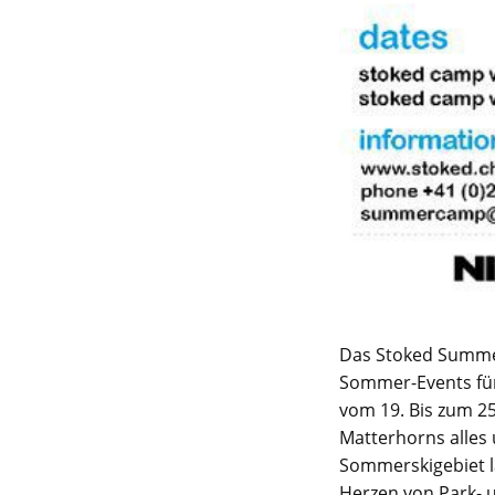
Das Stoked Summer
Sommer-Events für
vom 19. Bis zum 25
Matterhorns alles 
Sommerskigebiet l
Herzen von Park- u