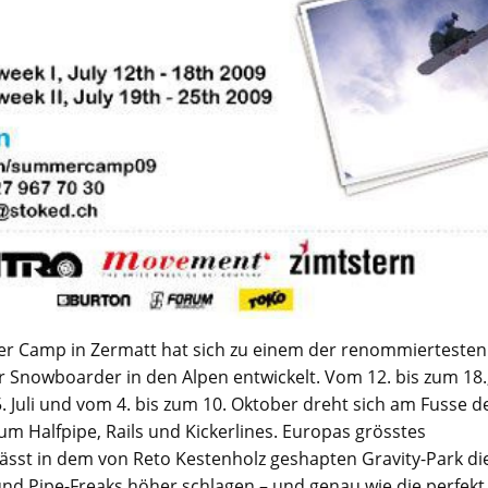
 Camp in Zermatt hat sich zu einem der renommiertesten
 Snowboarder in den Alpen entwickelt. Vom 12. bis zum 18.
. Juli und vom 4. bis zum 10. Oktober dreht sich am Fusse d
um Halfpipe, Rails und Kickerlines. Europas grösstes
ässt in dem von Reto Kestenholz geshapten Gravity-Park di
nd Pipe-Freaks höher schlagen – und genau wie die perfekt