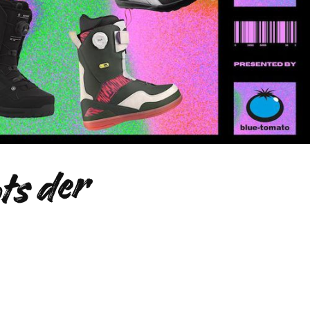
i
e
e
t
e
n
S
n
o
w
b
o
a
r
d
-
B
o
t
s
d
e
r
S
i
s
o
n
2
/
2