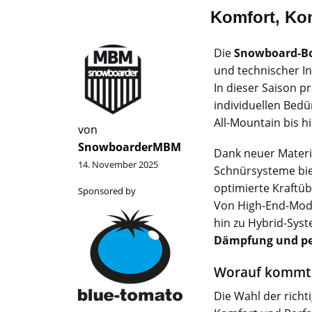
Komfort, Kon
Die
Snowboard-Bo
und technischer I
In dieser Saison p
individuellen Bedü
All-Mountain bis 
von
SnowboarderMBM
Dank neuer Materi
14. November 2025
Schnürsysteme bie
optimierte Kraftüb
Sponsored by
Von High-End-Mod
hin zu Hybrid-Sys
Dämpfung und per
Worauf kommt 
Die Wahl der richt