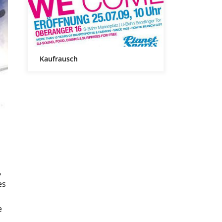
Kaufrausch
,
es
e