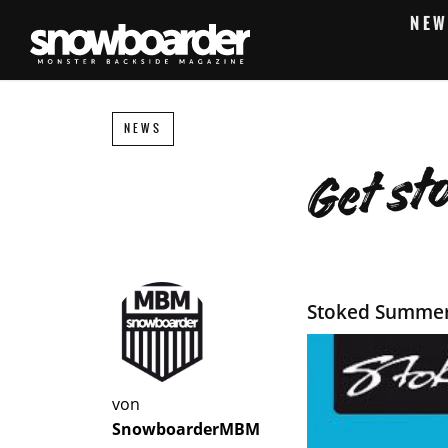
NEW
NEWS
Get st
Stoked Summer
von
SnowboarderMBM