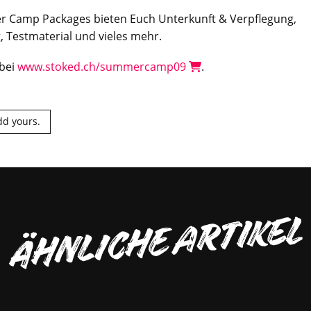
 Camp Packages bieten Euch Unterkunft & Verpflegung,
g, Testmaterial und vieles mehr.
 bei
www.stoked.ch/summercamp09
.
dd yours.
ÄHNLICHE ARTIKEL