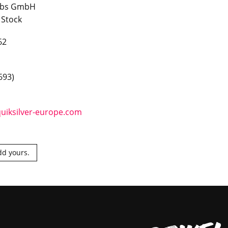
iebs GmbH
 Stock
62
693)
uiksilver-europe.com
dd yours.