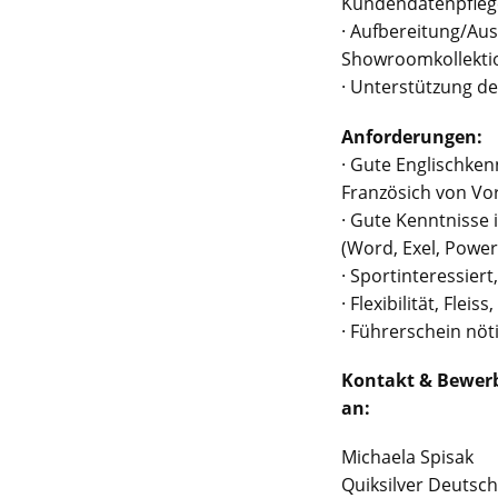
Kundendatenpfleg
· Aufbereitung/Au
Showroomkollekti
· Unterstützung 
Anforderungen:
· Gute Englischken
Französich von Vor
· Gute Kenntniss
(Word, Exel, Power
· Sportinteressie
· Flexibilität, Fleis
· Führerschein nöti
Kontakt & Bewerbu
an:
Michaela Spisak
Quiksilver Deutsc