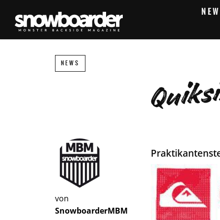
NEW
Quiksi
NEWS
Praktikantenst
von
SnowboarderMBM