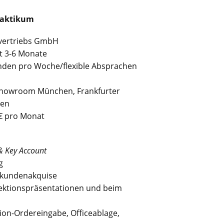
raktikum
lvertriebs GmbH
t 3-6 Monate
unden pro Woche/flexible Absprachen
Showroom München, Frankfurter
hen
0€ pro Monat
 Key Account
g
eukundenakquise
llektionspräsentationen und beim
tion-Ordereingabe, Officeablage,