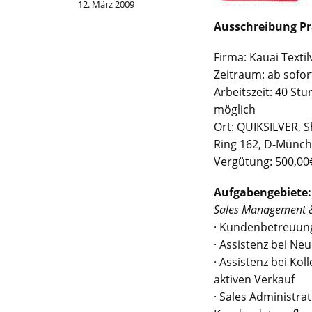
12. März 2009
Ausschreibung P
Firma: Kauai Texti
Zeitraum: ab sofor
Arbeitszeit: 40 St
möglich
Ort: QUIKSILVER, 
Ring 162, D-Münc
Vergütung: 500,0
Aufgabengebiete:
Sales Management &
· Kundenbetreuun
· Assistenz bei N
· Assistenz bei Ko
aktiven Verkauf
· Sales Administra