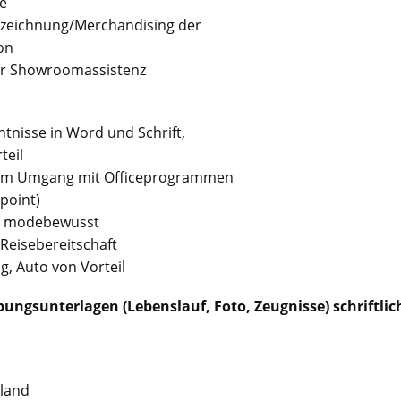
e
szeichnung/Merchandising der
on
der Showroomassistenz
ntnisse in Word und Schrift,
teil
e im Umgang mit Officeprogrammen
point)
rt, modebewusst
s, Reisebereitschaft
g, Auto von Vorteil
ngsunterlagen (Lebenslauf, Foto, Zeugnisse) schriftlic
hland