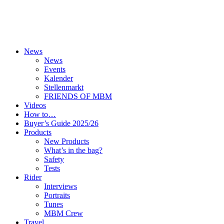
News
News
Events
Kalender
Stellenmarkt
FRIENDS OF MBM
Videos
How to…
Buyer’s Guide 2025/26
Products
New Products
What’s in the bag?
Safety
Tests
Rider
Interviews
Portraits
Tunes
MBM Crew
Travel