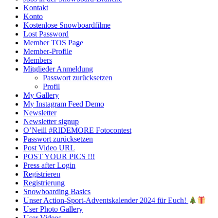
Kontakt
Konto
Kostenlose Snowboardfilme
Lost Password
Member TOS Page
Member-Profile
Members
Mitglieder Anmeldung
Passwort zurücksetzen
Profil
My Gallery
My Instagram Feed Demo
Newsletter
Newsletter signup
O’Neill #RIDEMORE Fotocontest
Passwort zurücksetzen
Post Video URL
POST YOUR PICS !!!
Press after Login
Registrieren
Registrierung
Snowboarding Basics
Unser Action-Sport-Adventskalender 2024 für Euch!
User Photo Gallery
User Videos