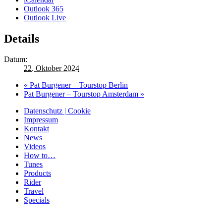
Outlook 365
Outlook Live
Details
Datum:
22. Oktober 2024
«
Pat Burgener – Tourstop Berlin
Pat Burgener – Tourstop Amsterdam
»
Datenschutz | Cookie
Impressum
Kontakt
News
Videos
How to…
Tunes
Products
Rider
Travel
Specials