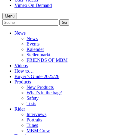
Vimeo On Demand
Menü
Go
News
News
Events
Kalender
Stellenmarkt
FRIENDS OF MBM
Videos
How to…
Buyer’s Guide 2025/26
Products
New Products
What’s in the bag?
Safety
Tests
Rider
Interviews
Portraits
Tunes
MBM Crew