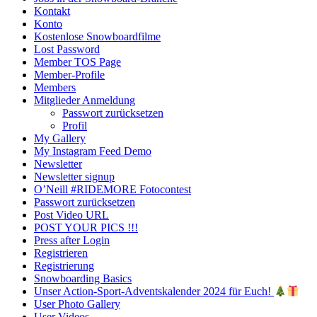
Kontakt
Konto
Kostenlose Snowboardfilme
Lost Password
Member TOS Page
Member-Profile
Members
Mitglieder Anmeldung
Passwort zurücksetzen
Profil
My Gallery
My Instagram Feed Demo
Newsletter
Newsletter signup
O’Neill #RIDEMORE Fotocontest
Passwort zurücksetzen
Post Video URL
POST YOUR PICS !!!
Press after Login
Registrieren
Registrierung
Snowboarding Basics
Unser Action-Sport-Adventskalender 2024 für Euch!
User Photo Gallery
User Videos