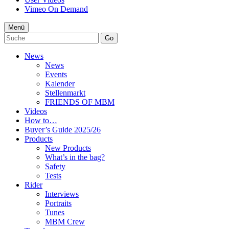
Vimeo On Demand
Menü
Go
News
News
Events
Kalender
Stellenmarkt
FRIENDS OF MBM
Videos
How to…
Buyer’s Guide 2025/26
Products
New Products
What’s in the bag?
Safety
Tests
Rider
Interviews
Portraits
Tunes
MBM Crew