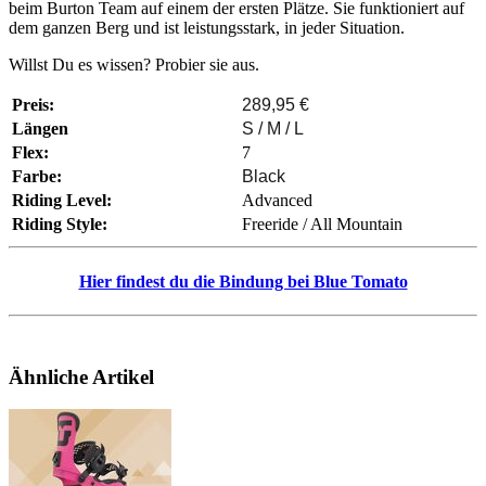
beim
Burton
Team auf einem der ersten Plätze.
Sie funktioniert auf
dem ganzen Berg und ist leistungsstark, in jeder Situation.
Willst Du es wissen? Probier sie aus.
Preis:
289,95 €
Längen
S / M / L
Flex:
7
Farbe:
Black
Riding Level:
Advanced
Riding Style:
Freeride / All Mountain
Hier findest du die Bindung bei Blue Tomato
Ähnliche Artikel