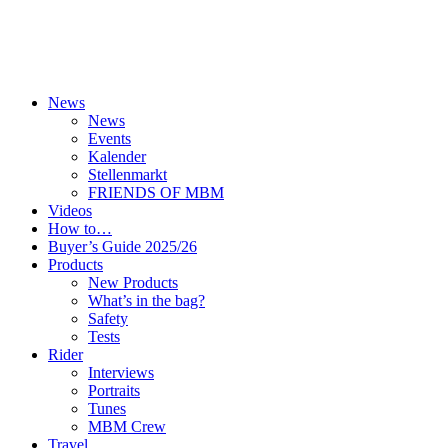
News
News
Events
Kalender
Stellenmarkt
FRIENDS OF MBM
Videos
How to…
Buyer’s Guide 2025/26
Products
New Products
What’s in the bag?
Safety
Tests
Rider
Interviews
Portraits
Tunes
MBM Crew
Travel