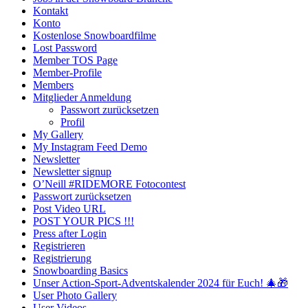
Kontakt
Konto
Kostenlose Snowboardfilme
Lost Password
Member TOS Page
Member-Profile
Members
Mitglieder Anmeldung
Passwort zurücksetzen
Profil
My Gallery
My Instagram Feed Demo
Newsletter
Newsletter signup
O’Neill #RIDEMORE Fotocontest
Passwort zurücksetzen
Post Video URL
POST YOUR PICS !!!
Press after Login
Registrieren
Registrierung
Snowboarding Basics
Unser Action-Sport-Adventskalender 2024 für Euch! 🎄🎁
User Photo Gallery
User Videos