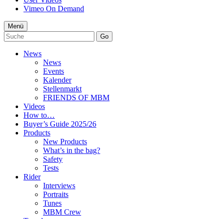
Vimeo On Demand
Menü
Go
News
News
Events
Kalender
Stellenmarkt
FRIENDS OF MBM
Videos
How to…
Buyer’s Guide 2025/26
Products
New Products
What’s in the bag?
Safety
Tests
Rider
Interviews
Portraits
Tunes
MBM Crew