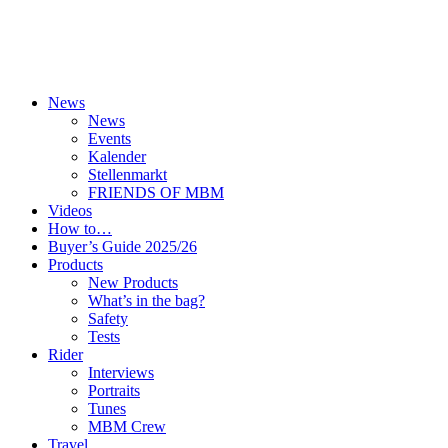
News
News
Events
Kalender
Stellenmarkt
FRIENDS OF MBM
Videos
How to…
Buyer’s Guide 2025/26
Products
New Products
What’s in the bag?
Safety
Tests
Rider
Interviews
Portraits
Tunes
MBM Crew
Travel